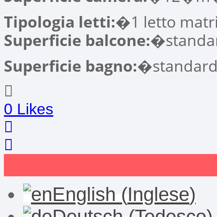
Tipologia letti:
�1 letto matri
Superficie balcone:
�standa
Superficie bagno:
�standar
0
Likes
English
(
Inglese
)
Deutsch
(
Tedesco
)