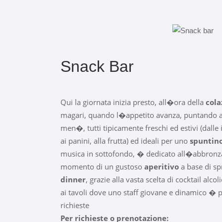
Snack Bar
Qui la giornata inizia presto, all�ora della
cola
magari, quando l�appetito avanza, puntando ad 
men�, tutti tipicamente freschi ed estivi (dalle
ai panini, alla frutta) ed ideali per uno
spuntino
musica in sottofondo, � dedicato all�abbronzat
momento di un gustoso
aperitivo
a base di sp
dinner
, grazie alla vasta scelta di cocktail alco
ai tavoli dove uno staff giovane e dinamico � p
richieste
Per richieste o prenotazione: