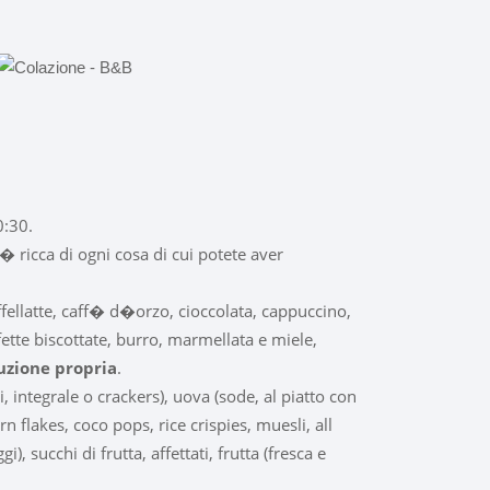
0:30.
� ricca di ogni cosa di cui potete aver
fellatte, caff� d�orzo, cioccolata, cappuccino,
 fette biscottate, burro, marmellata e miele,
uzione propria
.
i, integrale o crackers), uova (sode, al piatto con
rn flakes, coco pops, rice crispies, muesli, all
i), succhi di frutta, affettati, frutta (fresca e