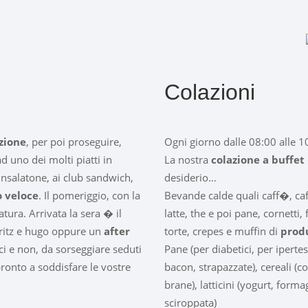
Colazioni
zione
, per poi proseguire,
Ogni giorno dalle 08:00 alle 1
uno dei molti piatti in
La nostra
colazione a buffet
 insalatone, ai club sandwich,
desiderio…
 veloce
. Il pomeriggio, con la
Bevande calde quali caff�, caf
ura. Arrivata la sera � il
latte, the e poi pane, cornetti,
ritz e hugo oppure un
after
torte, crepes e muffin di
prod
lici e non, da sorseggiare seduti
Pane (per diabetici, per ipertes
ronto a soddisfare le vostre
bacon, strapazzate), cereali (co
brane), latticini (yogurt, formagg
sciroppata)