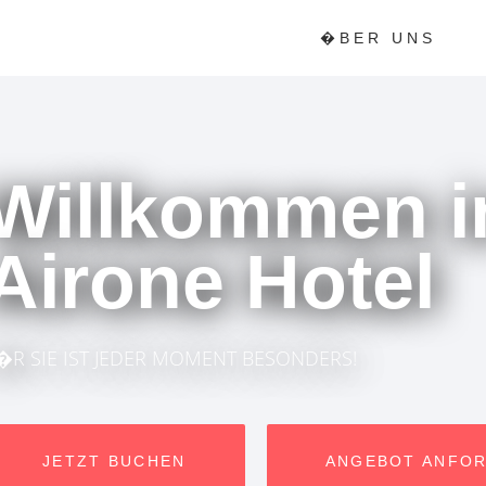
�BER UNS
Willkommen 
Airone Hotel
�R SIE IST JEDER MOMENT BESONDERS!
JETZT BUCHEN
ANGEBOT ANFO